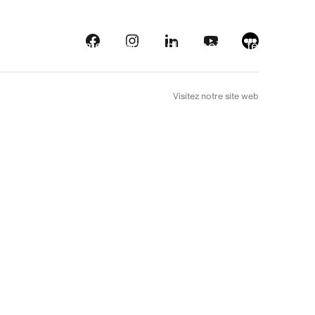
eautés
Plateformes
À l’arrière plan
Choix de téléfilm
EN
Visitez notre site web