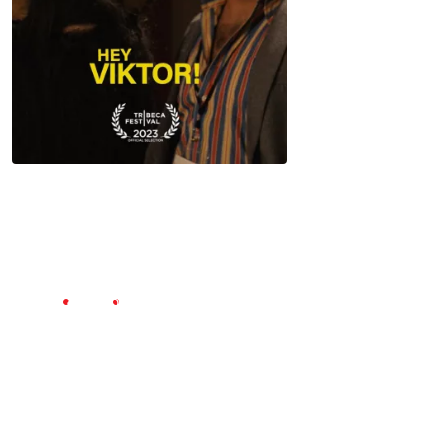
Voir la bande-annonce
Hey, Viktor!
2023
1h 42m
Comédie
Réalisation : Cody Lightning
Distribution : Cody Lightning, Hannah Cheesman, Simon
Baker (II), Adam Beach, Gary Farmer, Irene Bedard
Un ancien enfant-vedette tente de relancer sa
carrière en produisant la suite de son seul et unique
film marquant.