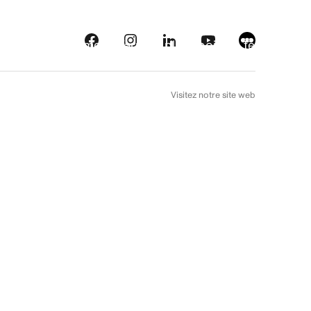
eautés
Plateformes
À l’arrière plan
Choix de téléfilm
EN
Visitez notre site web