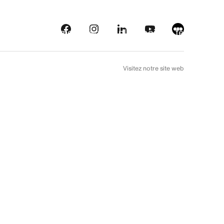
eautés
Plateformes
À l’arrière plan
Choix de téléfilm
EN
Visitez notre site web