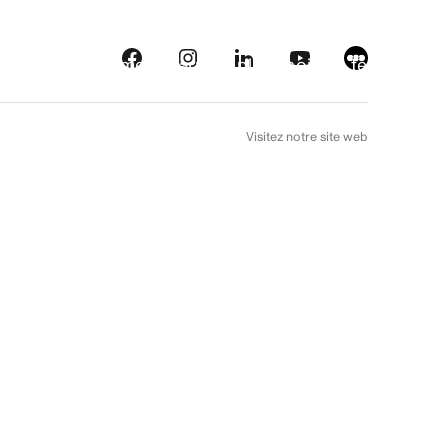
eautés
Plateformes
À l’arrière plan
Choix de téléfilm
EN
Visitez notre site web