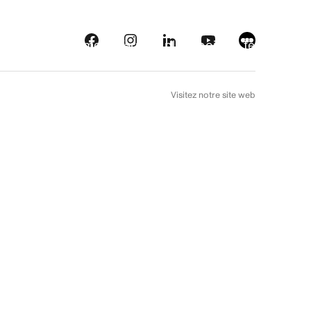
eautés
Plateformes
À l’arrière plan
Choix de téléfilm
EN
Visitez notre site web