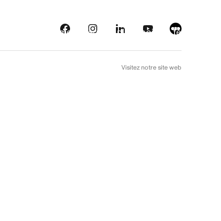
eautés
Plateformes
À l’arrière plan
Choix de téléfilm
EN
Visitez notre site web