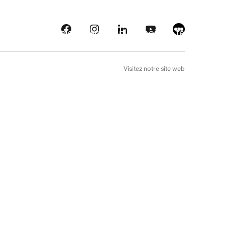
eautés
Plateformes
À l’arrière plan
Choix de téléfilm
EN
Visitez notre site web