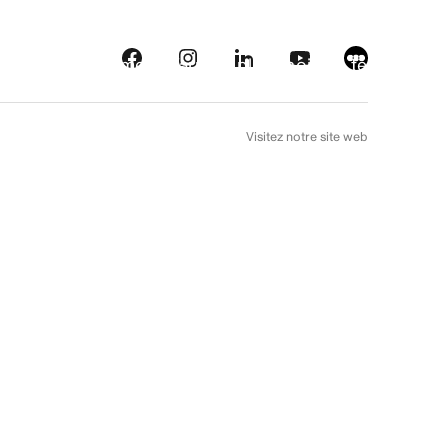
eautés
Plateformes
À l’arrière plan
Choix de téléfilm
EN
Visitez notre site web