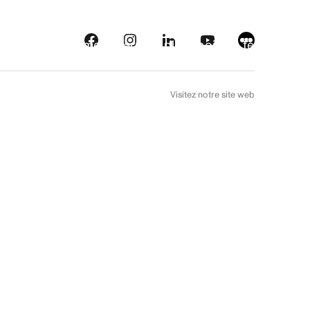
eautés
Plateformes
À l’arrière plan
Choix de téléfilm
EN
Visitez notre site web