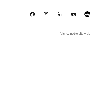
eautés
Plateformes
À l’arrière plan
Choix de téléfilm
EN
Visitez notre site web