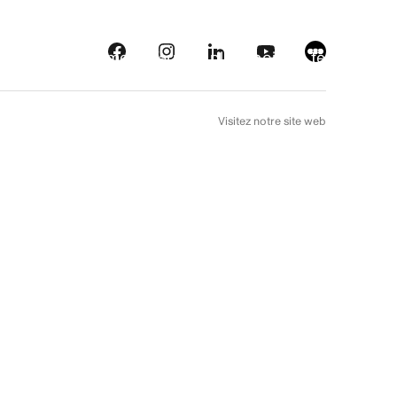
eautés
Plateformes
À l’arrière plan
Choix de téléfilm
EN
Visitez notre site web