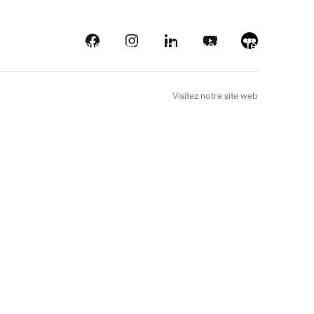
eautés
Plateformes
À l’arrière plan
Choix de téléfilm
EN
Visitez notre site web