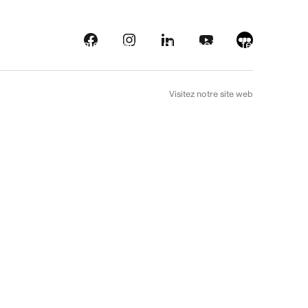
eautés
Plateformes
À l’arrière plan
Choix de téléfilm
EN
Visitez notre site web