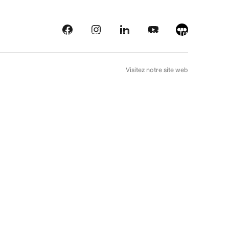
eautés
Plateformes
À l’arrière plan
Choix de téléfilm
EN
Visitez notre site web