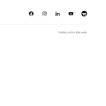
eautés
Plateformes
À l’arrière plan
Choix de téléfilm
EN
Visitez notre site web