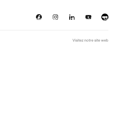
eautés
Plateformes
À l’arrière plan
Choix de téléfilm
EN
Visitez notre site web