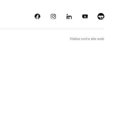
eautés
Plateformes
À l’arrière plan
Choix de téléfilm
EN
Visitez notre site web