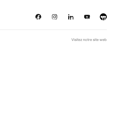
eautés
Plateformes
À l’arrière plan
Choix de téléfilm
EN
Visitez notre site web